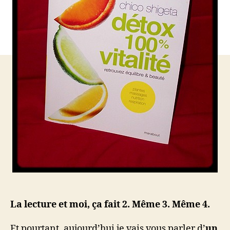
Vita
La lecture et moi, ça fait 2. Même 3. Même 4.
Et pourtant, aujourd’hui je vais vous parler d’
un