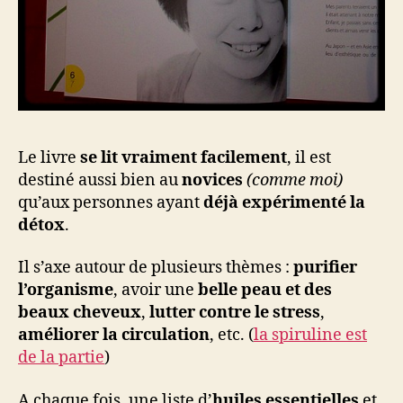
Le livre
se lit vraiment facilement
, il est
destiné aussi bien au
novices
(comme moi)
qu’aux personnes ayant
déjà expérimenté la
détox
.
Il s’axe autour de plusieurs thèmes :
purifier
l’organisme
, avoir une
belle peau et des
beaux cheveux
,
lutter contre le stress
,
améliorer la circulation
, etc. (
la spiruline est
de la partie
)
A chaque fois, une liste d’
huiles essentielles
et