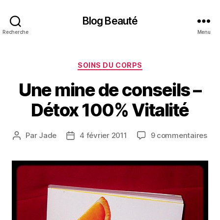
Blog Beauté
Recherche
Menu
Catégories
SOINS DU CORPS
Une mine de conseils –
Détox 100% Vitalité
sur
Par
Jade
4 février 2011
9 commentaires
Auteur
Date
Un
de
de
min
l’article
l’article
de
con
–
Dét
100