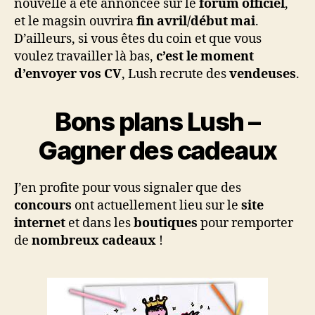
nouvelle a été annoncée sur le
forum officiel
,
et le magsin ouvrira
fin avril/début mai
.
D’ailleurs, si vous êtes du coin et que vous
voulez travailler là bas,
c’est le moment
d’envoyer vos CV
, Lush recrute des
vendeuses
.
Bons plans Lush –
Gagner des cadeaux
J’en profite pour vous signaler que des
concours
ont actuellement lieu sur le
site
internet
et dans les
boutiques
pour remporter
de
nombreux cadeaux
!