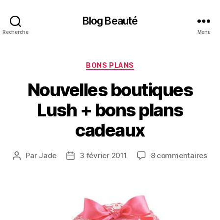
Blog Beauté
Recherche
Menu
Catégories
BONS PLANS
Nouvelles boutiques
Lush + bons plans
cadeaux
sur
Par
Jade
3 février 2011
8 commentaires
Auteur
Date
Nou
de
de
bou
l’article
l’article
Lus
+
bon
pla