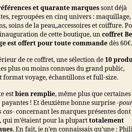
 références et quarante marques
sont déjà
tes, regroupées en cinq univers : maquillage,
s, soins de la peau,,accessoires et coiffure. P
l’inauguration de cette boutique, un
coffret B
ige est offert pour toute commande
dès 60€
érieur de ce coffret, une sélection de
10 produ
s plus ou moins connues du grand public,
 format voyage, échantillons et full-size.
te est
bien remplie
, même plus que certaines
 payantes ! Et deuxième bonne surprise
-pou
s cas-
concernant les marques présentes dont 
t, qui m’étaient pour la plupart
totalement
nues
. En fait, je n’en connaissais qu’une : Phil