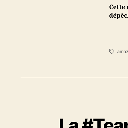
Cette 
dépêc
ama
Étiquett
La #Tea