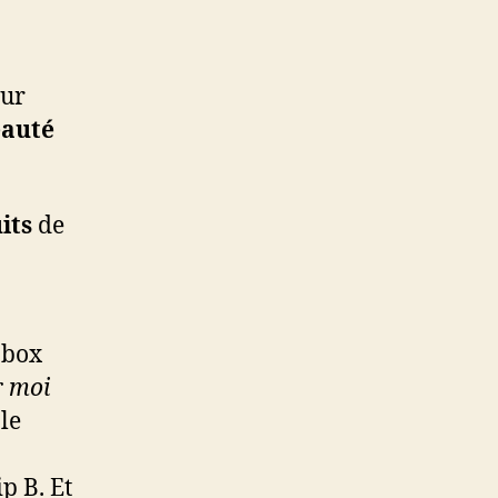
our
eauté
.
its
de
 box
r moi
le
ip B. Et