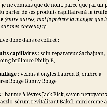
 je ne connais que de nom, parce que j’ai un 
u parler de ses produits capillaires à la truff
he
(entre autres, moi je préfère la manger que l
 sur mes cheveux)
:p
uve donc dans ce coffret :
its capillaires
: soin réparateur Sachajuan,
ing brillance Philip B,
illage
: vernis à ongles Lauren B, ombre à
ères Rouge Bunny Rouge
s
: baume à lèvres Jack Blck, savon nettoyant 
aszlo, sérum revitalisant Bakel, mini crème à