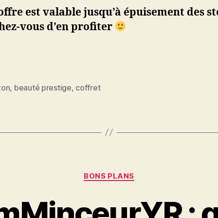
offre est valable jusqu’à épuisement des st
hez-vous d’en profiter
zon
,
beauté prestige
,
coffret
es
Catégories
BONS PLANS
mMinceurYR : q