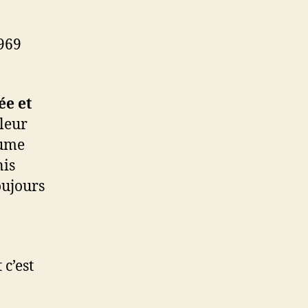
1969
ée et
aleur
aume
nis
oujours
 c’est