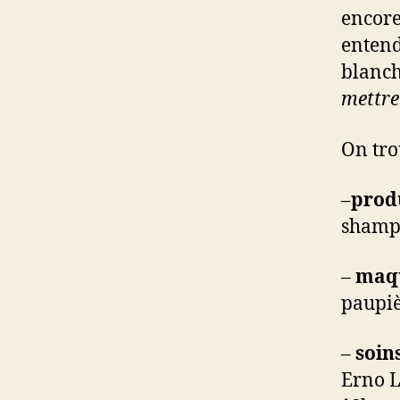
encore
entend
blanc
mettre
On tro
–
produ
shampo
–
maqu
paupi
–
soin
Erno L