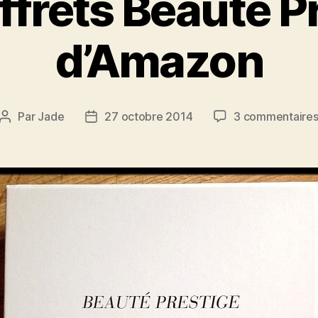
ffrets Beauté P
d’Amazon
Par
Jade
27 octobre 2014
3 commentaire
Auteur
Date
de
de
l’article
l’article