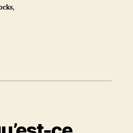
ocks,
u’est-ce