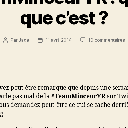
que c’est ?
s
Par
Jade
11 avril 2014
10 commentaires
Auteur
Date
L
de
de
#
l’article
l’article
:
q
c
q
vez peut-être remarqué que depuis une semai
c
?
arle pas mal de la
#TeamMinceurYR
sur Twit
ous demandez peut-être ce qui se cache derri
g.