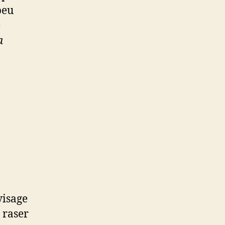
peu
e
a
visage
 raser