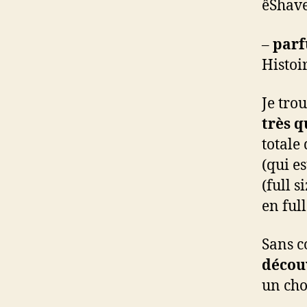
êShav
–
par
Histoi
Je tro
très q
totale
(qui es
(full s
en full
Sans c
décou
un cho