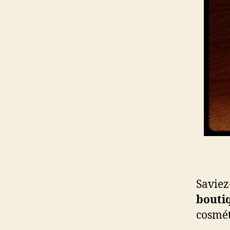
Saviez
bouti
cosmét