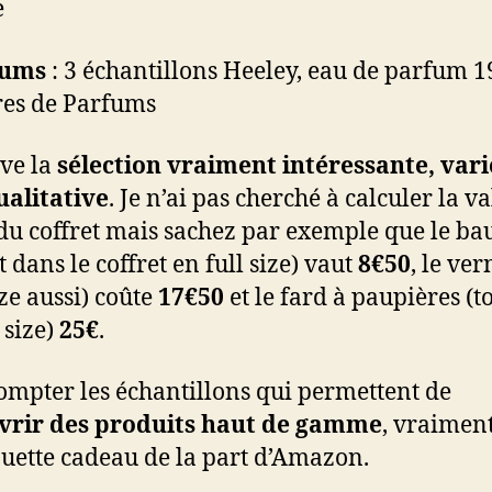
e
fums
: 3 échantillons Heeley, eau de parfum 
res de Parfums
uve la
sélection vraiment intéressante, vari
ualitative
. Je n’ai pas cherché à calculer la v
 du coffret mais sachez par exemple que le b
t dans le coffret en full size) vaut
8€50
, le ver
ize aussi) coûte
17€50
et le fard à paupières (t
 size)
25€
.
ompter les échantillons qui permettent de
vrir des produits haut de gamme
, vraiment
uette cadeau de la part d’Amazon.