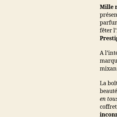
Mille
présen
parfum
fêter 
Prest
A l’int
marque
mixant
La boî
beauté
en tou
coffre
incon