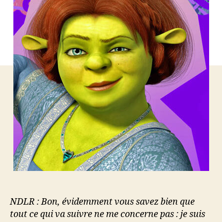
DO
d’ê
mo
NDLR : Bon, évidemment vous savez bien que
tout ce qui va suivre ne me concerne pas : je suis