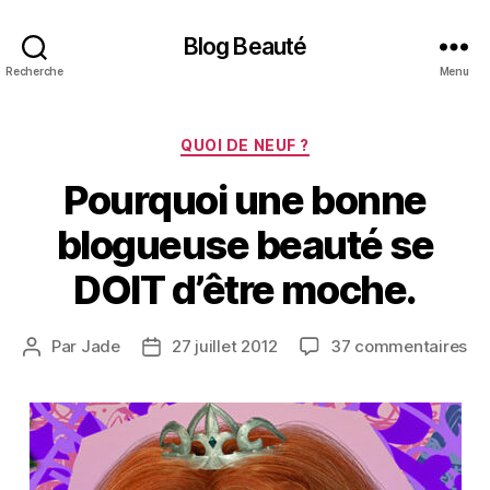
Blog Beauté
Recherche
Menu
Catégories
QUOI DE NEUF ?
Pourquoi une bonne
blogueuse beauté se
DOIT d’être moche.
su
Par
Jade
27 juillet 2012
37 commentaires
Auteur
Date
Po
de
de
un
l’article
l’article
bo
bl
be
se