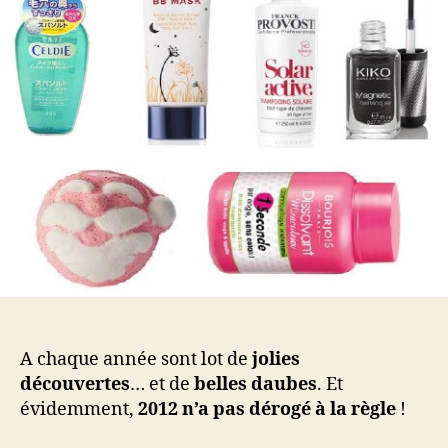
je
ne
regretterai
pas
en
2013
!
A chaque année sont lot de
jolies
découvertes
… et de
belles daubes
. Et
évidemment,
2012 n’a pas dérogé à la règle
!