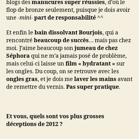
blogs des
manucures super réussies
, d’où le
flop de bronze seulement, puisque je dois avoir
une
-mini-
part de responsabilité
^^
Et enfin le
bain dissolvant Bourjois
, qui a
rencontré
beaucoup de succès
… mais pas chez
moi. J’aime beaucoup son
jumeau de chez
Séphora
qui ne m’a jamais posé de problème,
mais celui-ci laisse un
film « hydratant »
sur
les ongles. Du coup, on se retrouve avec les
ongles gras
, et je dois me
laver les mains
avant
de remettre du vernis.
Pas super pratique
.
Et vous, quels sont vos plus grosses
déceptions de 2012 ?