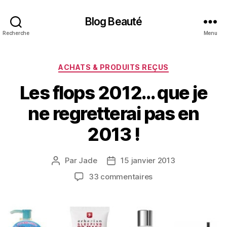
Blog Beauté
Recherche
Menu
Catégories
ACHATS & PRODUITS REÇUS
Les flops 2012… que je
ne regretterai pas en
2013 !
Par
Jade
15 janvier 2013
Auteur
Date
de
de
sur
33 commentaires
l’article
l’article
Les
flops
2012…
que