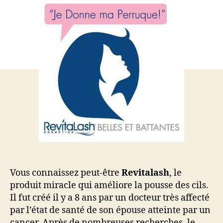
Belles
et
Battantes
aident
les
femmes
à
surmonter
le
cancer
Vous connaissez peut-être
Revitalash
, le
produit miracle qui améliore la pousse des cils.
Il fut créé il y a 8 ans par un docteur très affecté
par l’état de santé de son épouse atteinte par un
cancer. Après de nombreuses recherches, le