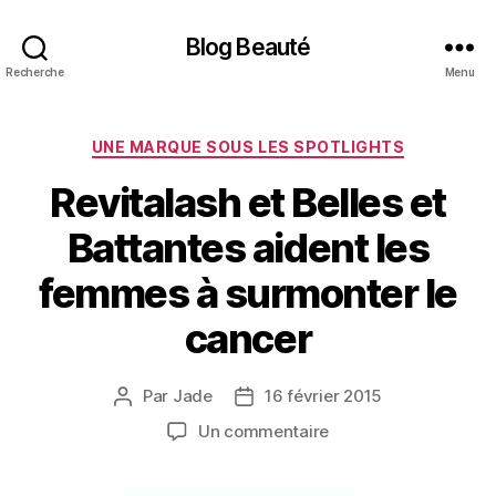
Blog Beauté
Recherche
Menu
Catégories
UNE MARQUE SOUS LES SPOTLIGHTS
Revitalash et Belles et
Battantes aident les
femmes à surmonter le
cancer
Par
Jade
16 février 2015
Auteur
Date
de
de
sur
Un commentaire
l’article
l’article
Revitalash
et