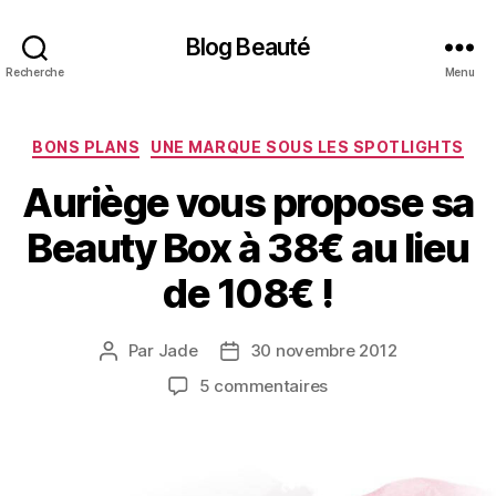
Blog Beauté
Recherche
Menu
Catégories
BONS PLANS
UNE MARQUE SOUS LES SPOTLIGHTS
Auriège vous propose sa
Beauty Box à 38€ au lieu
de 108€ !
Par
Jade
30 novembre 2012
Auteur
Date
de
de
sur
5 commentaires
l’article
l’article
Auriège
vous
propose
sa