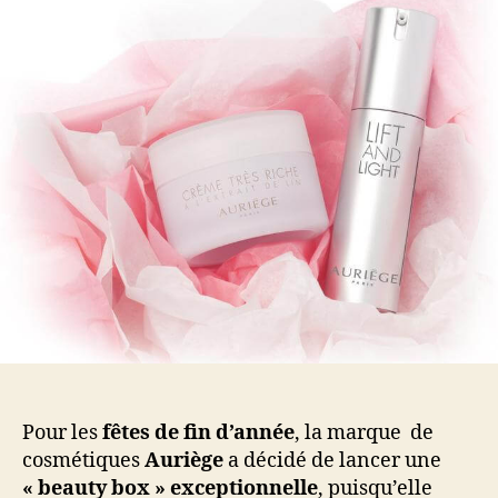
Beauty
Box
à
38€
au
lieu
de
108€
!
Pour les
fêtes de fin d’année
, la marque de
cosmétiques
Auriège
a décidé de lancer une
« beauty box » exceptionnelle
, puisqu’elle