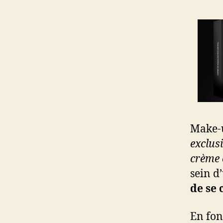
Make-u
exclus
crème 
sein d
de se 
En fon