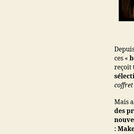
Depuis
ces «
b
reçoit
sélect
coffret
Mais a
des pr
nouv
: Mak