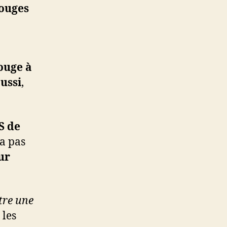
ouges
ouge à
aussi
,
S de
va pas
ur
être une
les