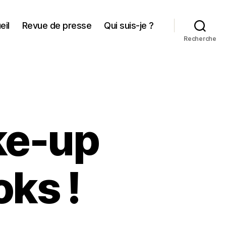
eil
Revue de presse
Qui suis-je ?
Recherche
ke-up
oks !