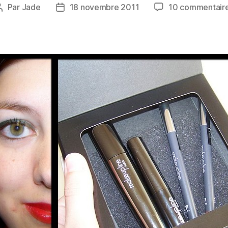
Par
Jade
18 novembre 2011
10 commentair
Auteur
Date
de
de
l’article
l’article