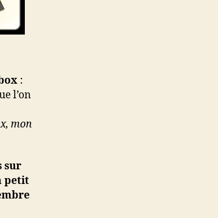
 box
:
ue l’on
ox, mon
 sur
n
petit
embre