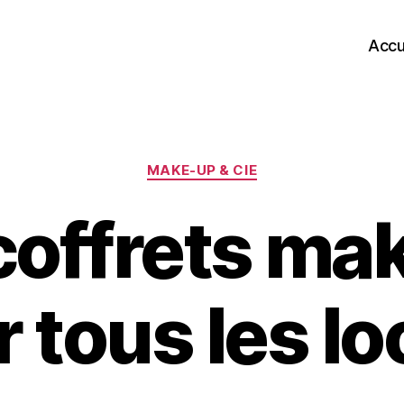
Accu
Catégories
MAKE-UP & CIE
coffrets ma
 tous les lo