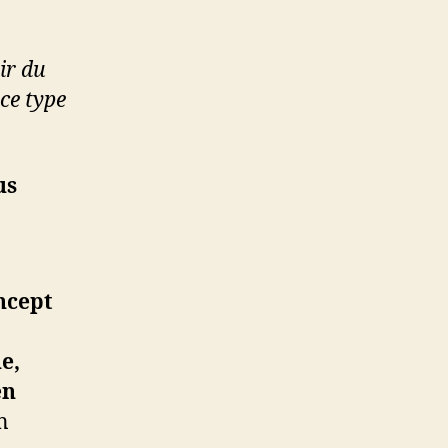
ir du
 ce type
us
ncept
e,
en
n