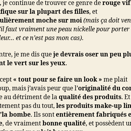
, je continue de trouver ce genre de
rouge vif
ique sur la plupart des filles
, et
culièrement moche sur moi
(mais ça doit ven
’il faut vraiment une peau nickelle pour porter
leur… et ce n’est pas mon cas)
.
ntre, je me dis que
je devrais oser un peu pl
t le vert sur les yeux
.
cept
« tout pour se faire un look »
me plait
up, mais j’avais peur que l’
originalité du co
se au détriment de la
qualité des produits
. Et
ement pas du tout,
les produits make-up lin
d’la bombe
. Ils sont
entièrement fabriqués 
e
, de vraiment
bonne qualité
, et possèdent u