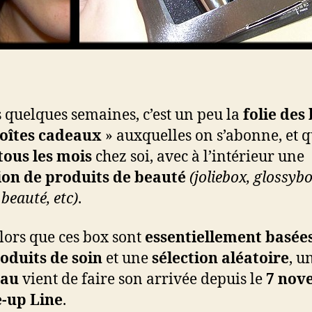
 quelques semaines, c’est un peu la
folie des
oîtes cadeaux
» auxquelles on s’abonne, et q
tous les mois
chez soi, avec à l’intérieur une
ion de produits de beauté
(joliebox, glossyb
 beauté, etc)
.
lors que ces box sont
essentiellement basées
oduits de soin
et une
sélection aléatoire
, u
eau
vient de faire son arrivée depuis le
7 nov
e-up Line
.