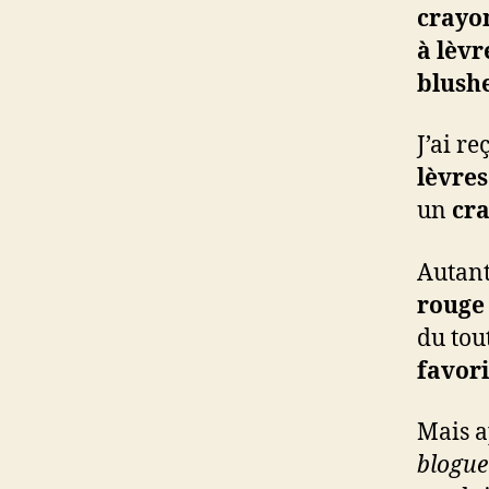
crayo
à lèvr
blush
J’ai re
lèvres
un
cra
Autant
rouge 
du tout
favori
Mais ap
blogueu