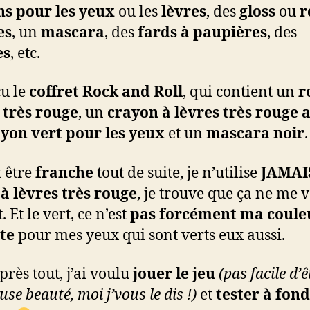
ns pour les yeux
ou les
lèvres
, des
gloss
ou
r
es
, un
mascara
, des
fards à paupières
, des
es
, etc.
çu le
coffret Rock and Roll
, qui contient un
r
 très rouge
, un
crayon à lèvres très rouge 
yon vert pour les yeux
et un
mascara noir
.
 être
franche
tout de suite, je n’utilise
JAMAI
à lèvres très rouge
, je trouve que ça ne me 
. Et le vert, ce n’est
pas forcément ma coule
te
pour mes yeux qui sont verts eux aussi.
rès tout, j’ai voulu
jouer le jeu
(pas facile d’
se beauté, moi j’vous le dis !)
et
tester à fond