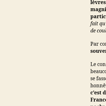
lèvres
magnif
parti
fait qu
de cou
Par co
souven
Le con
beauco
se fas
honnêt
c’est 
Franc