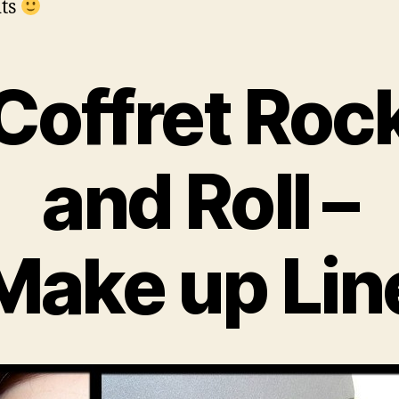
its
Coffret Roc
and Roll –
Make up Lin