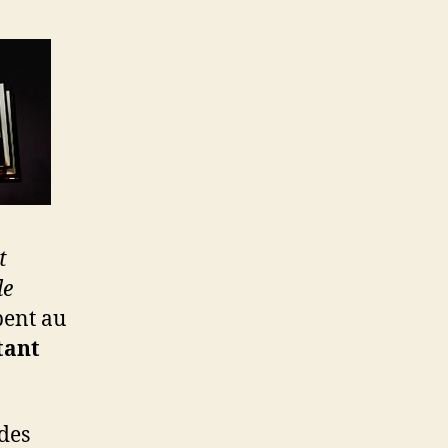
t
de
pent au
tant
 des