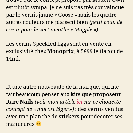
trouve que le concept proposé par Models Own
est plutôt sympa. Je ne suis pas très convaincue
par le vernis jaune « Goose » mais les quatre
autres couleurs me plaisent bien
(petit coup de
coeur pour le vert menthe « Magpie »)
.
Les vernis Speckled Eggs sont en vente en
exclusivité chez
Monoprix
, à 5€99 le flacon de
14ml.
Et une autre nouveauté de la marque, qui me
fait beaucoup penser aux
kits que proposent
Rare Nails
(voir mon article
ici
sur ce chouette
concept de « nail art léger »)
: des vernis vendus
avec une planche de
stickers
pour décorer ses
manucures