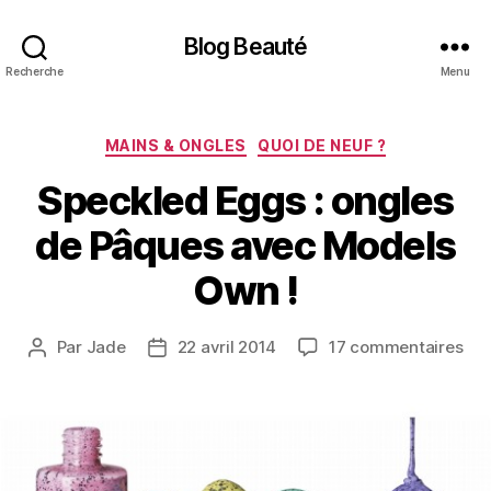
Blog Beauté
Recherche
Menu
Catégories
MAINS & ONGLES
QUOI DE NEUF ?
Speckled Eggs : ongles
de Pâques avec Models
Own !
sur
Par
Jade
22 avril 2014
17 commentaires
Auteur
Date
Spe
de
de
Eg
l’article
l’article
:
ong
de
Pâq