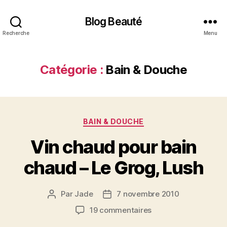
Blog Beauté
Recherche
Menu
Catégorie :
Bain & Douche
Catégories
BAIN & DOUCHE
Vin chaud pour bain
chaud – Le Grog, Lush
Par
Jade
7 novembre 2010
Auteur
Date
de
de
sur
19 commentaires
l’article
l’article
Vin