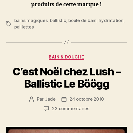
produits de cette marque !
bains magiques
,
ballistic
,
boule de bain
,
hydratation
,
Étiquettes
paillettes
Catégories
BAIN & DOUCHE
C’est Noël chez Lush –
Ballistic Le Böögg
Par
Jade
24 octobre 2010
Auteur
Date
de
de
sur
23 commentaires
l’article
l’article
C’est
Noël
chez