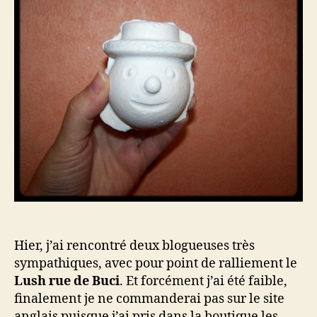
Lush
–
Ballistic
Le
Böögg
Hier, j’ai rencontré deux blogueuses très
sympathiques, avec pour point de ralliement le
Lush rue de Buci
. Et forcément j’ai été faible,
finalement je ne commanderai pas sur le site
anglais puisque j’ai pris dans la boutique les