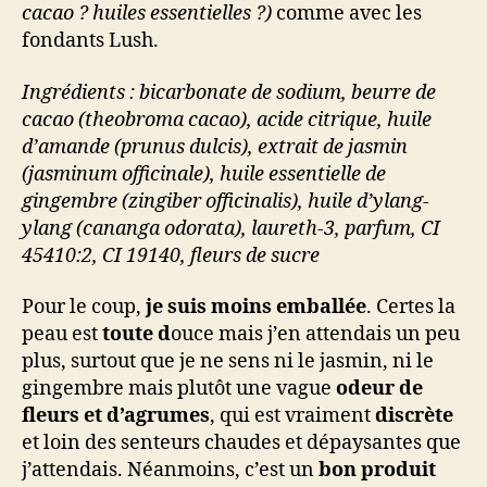
cacao ? huiles essentielles ?)
comme avec les
fondants Lush.
Ingrédients : bicarbonate de sodium, beurre de
cacao (theobroma cacao), acide citrique, huile
d’amande (prunus dulcis), extrait de jasmin
(jasminum officinale), huile essentielle de
gingembre (zingiber officinalis), huile d’ylang-
ylang (cananga odorata), laureth-3, parfum, CI
45410:2, CI 19140, fleurs de sucre
Pour le coup,
je suis moins emballée
. Certes la
peau est
toute d
ouce mais j’en attendais un peu
plus, surtout que je ne sens ni le jasmin, ni le
gingembre mais plutôt une vague
odeur de
fleurs et d’agrumes
, qui est vraiment
discrète
et loin des senteurs chaudes et dépaysantes que
j’attendais. Néanmoins, c’est un
bon produit