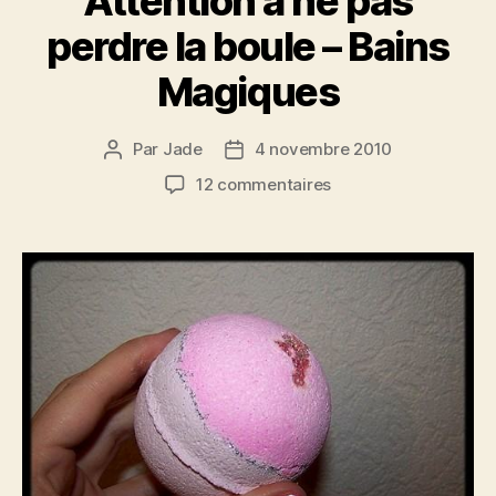
Attention à ne pas
perdre la boule – Bains
Magiques
Par
Jade
4 novembre 2010
Auteur
Date
de
de
sur
12 commentaires
l’article
l’article
Attention
à
ne
pas
perdre
la
boule
–
Bains
Magiques