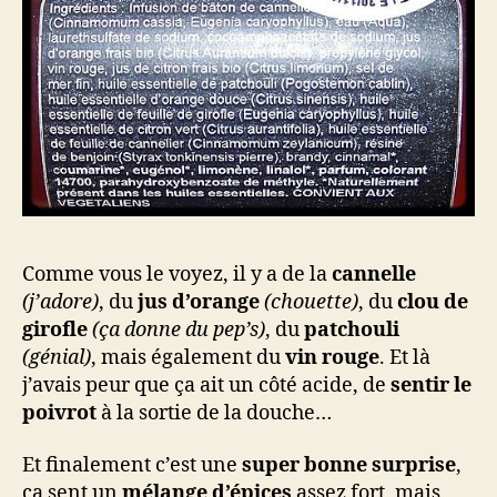
Comme vous le voyez, il y a de la
cannelle
(j’adore)
, du
jus d’orange
(chouette)
, du
clou de
girofle
(ça donne du pep’s)
, du
patchouli
(génial)
, mais également du
vin rouge
. Et là
j’avais peur que ça ait un côté acide, de
sentir le
poivrot
à la sortie de la douche…
Et finalement c’est une
super bonne surprise
,
ça sent un
mélange d’épices
assez fort, mais