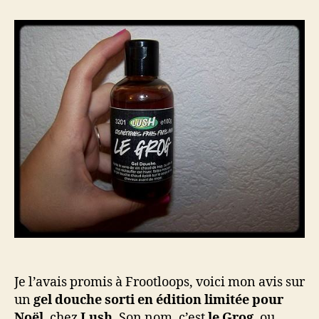
chaud
pour
bain
chaud
–
Le
Grog,
Lush
Je l’avais promis à Frootloops, voici mon avis sur
un
gel douche sorti en édition limitée pour
Noël
, chez
Lush
. Son nom, c’est
le Grog
, ou