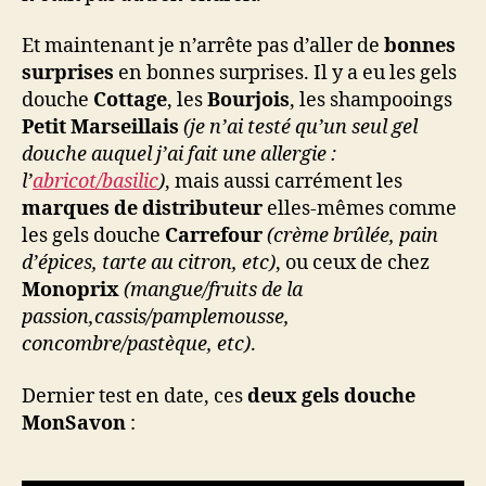
Et maintenant je n’arrête pas d’aller de
bonnes
surprises
en bonnes surprises. Il y a eu les gels
douche
Cottage
, les
Bourjois
, les shampooings
Petit Marseillais
(je n’ai testé qu’un seul gel
douche auquel j’ai fait une allergie :
l’
abricot/basilic
)
, mais aussi carrément les
marques de distributeur
elles-mêmes comme
les gels douche
Carrefour
(crème brûlée, pain
d’épices, tarte au citron, etc)
, ou ceux de chez
Monoprix
(mangue/fruits de la
passion,cassis/pamplemousse,
concombre/pastèque, etc)
.
Dernier test en date, ces
deux gels douche
MonSavon
: