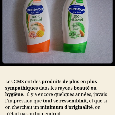
ou
am
do
?
Les GMS ont des
produits de plus en plus
sympathiques
dans les rayons
beauté ou
hygiène
. Il y a encore quelques années, j’avais
l’impression que
tout se ressemblait
, et que si
on cherchait un
minimum d’originalité
, on
n’était pas au bon endroit.