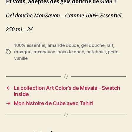
Et vous, adeptes des gels douche de GMS ?
Gel douche MonSavon – Gamme 100% Essentiel
250 ml – 2€
100% essentiel
,
amande douce
,
gel douche
,
lait
,
mangue
,
monsavon
,
noix de coco
,
patchouli
,
perle
,
Étiquettes
vanille
←
La collection Art Color’s de Mavala – Swatch
inside
→
Mon histoire de Cube avec Tahiti