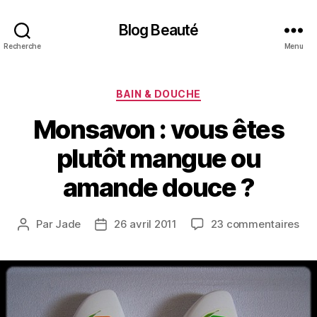
Blog Beauté
Recherche
Menu
Catégories
BAIN & DOUCHE
Monsavon : vous êtes
plutôt mangue ou
amande douce ?
sur
Par
Jade
26 avril 2011
23 commentaires
Auteur
Date
Mo
de
de
:
l’article
l’article
vou
ête
plu
ma