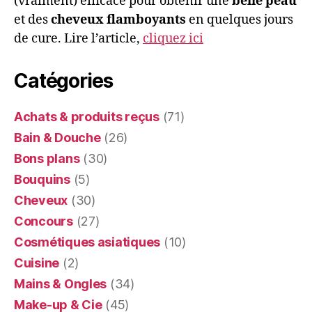
(vraiment) efficace pour obtenir une
belle peau
et des
cheveux flamboyants
en quelques jours
de cure. Lire l’article,
cliquez ici
Catégories
Achats & produits reçus
(71)
Bain & Douche
(26)
Bons plans
(30)
Bouquins
(5)
Cheveux
(30)
Concours
(27)
Cosmétiques asiatiques
(10)
Cuisine
(2)
Mains & Ongles
(34)
Make-up & Cie
(45)