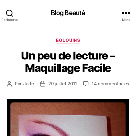
Blog Beauté
Recherche
Menu
Catégories
BOUQUINS
Un peu de lecture –
Maquillage Facile
sur
Par
Jade
29 juillet 2011
14 commentaires
Auteur
Date
Un
de
de
pe
l’article
l’article
de
lec
–
Maq
Fac