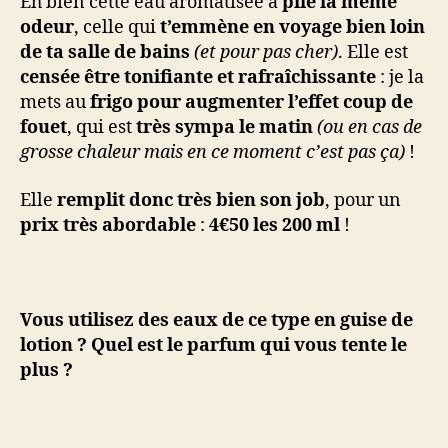
Eh bien cette eau aromatisée a
pile la même
odeur
, celle qui
t’emmène en voyage bien loin
de ta salle de bains
(et pour pas cher)
. Elle est
censée être tonifiante et rafraîchissante
: je la
mets au
frigo pour augmenter l’effet coup de
fouet
, qui est
très sympa le matin
(ou en cas de
grosse chaleur mais en ce moment c’est pas ça)
!
Elle
remplit donc très bien son job
, pour un
prix très abordable
:
4€50 les 200 ml
!
Vous utilisez des eaux de ce type en guise de
lotion ? Quel est le parfum qui vous tente le
plus ?