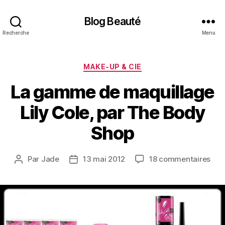
Blog Beauté
Recherche
Menu
Catégories
MAKE-UP & CIE
La gamme de maquillage
Lily Cole, par The Body
Shop
sur
Par
Jade
13 mai 2012
18 commentaires
Auteur
Date
La
de
de
ga
l’article
l’article
de
maq
Lily
Cole