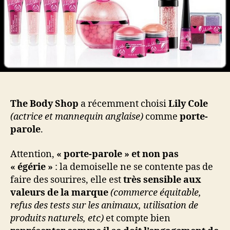
par
The
Bod
Sho
The Body Shop
a récemment choisi
Lily Cole
(actrice et mannequin anglaise)
comme
porte-
parole
.
Attention,
« porte-parole » et non pas
« égérie »
: la demoiselle ne se contente pas de
faire des sourires, elle est
très sensible aux
valeurs de la marque
(commerce équitable,
refus des tests sur les animaux, utilisation de
produits naturels, etc)
et compte bien