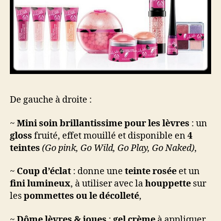
De gauche à droite :
~
Mini soin brillantissime pour les lèvres
: un
gloss
fruité, effet mouillé et disponible en
4
teintes
(Go pink, Go Wild, Go Play, Go Naked)
,
~
Coup d’éclat
: donne une
teinte rosée
et un
fini lumineux
, à utiliser avec la
houppette
sur
les
pommettes ou le décolleté
,
~
Dôme lèvres & joues
:
gel crème
à appliquer