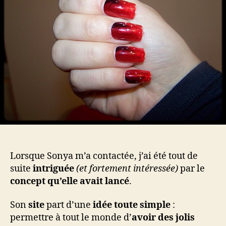
de
toutes,
avec
Nail’z
!
Lorsque Sonya m’a contactée, j’ai été tout de
suite
intriguée
(et fortement intéressée)
par le
concept qu’elle avait lancé
.
Son
site
part d’une
idée toute simple
:
permettre à tout le monde d’
avoir des jolis