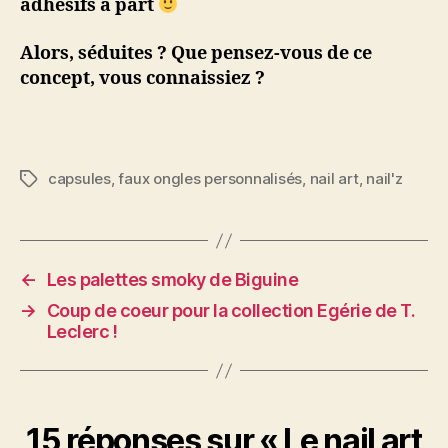
adhésifs à part
Alors, séduites ? Que pensez-vous de ce
concept, vous connaissiez ?
capsules
,
faux ongles personnalisés
,
nail art
,
nail'z
Étiquettes
←
Les palettes smoky de Biguine
→
Coup de coeur pour la collection Egérie de T.
Leclerc !
15 réponses sur « Le nail art