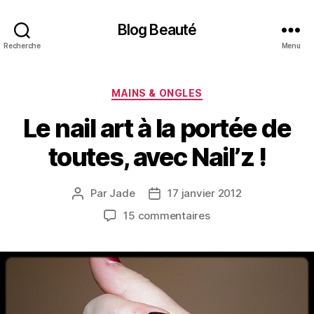
Blog Beauté
Recherche
Menu
Catégories
MAINS & ONGLES
Le nail art à la portée de
toutes, avec Nail’z !
Par
Jade
17 janvier 2012
Auteur
Date
de
de
sur
15 commentaires
l’article
l’article
Le
nail
art
à
la
portée