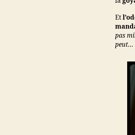
la
goy
Et
l’o
mand
pas mi
peut…