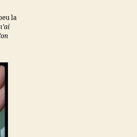
peu la
n’ai
’on