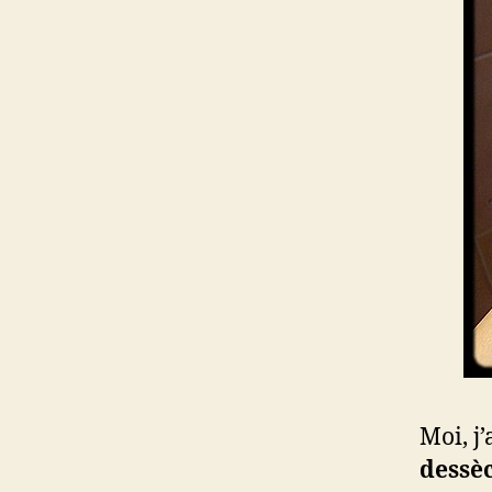
Moi, j
dessè