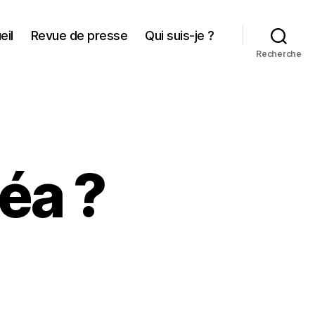
eil
Revue de presse
Qui suis-je ?
Recherche
éa ?
r
o
u
ve