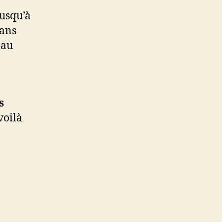
jusqu’à
dans
eau
s
voilà