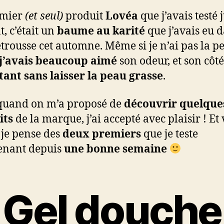
emier
(et seul)
produit
Lovéa
que j’avais testé 
t, c’était un
baume au karité
que j’avais eu 
trousse cet automne. Même si je n’ai pas la p
j’avais beaucoup aimé
son odeur, et son côté
ant sans laisser la peau grasse
.
quand on m’a proposé de
découvrir quelque
its
de la marque, j’ai accepté avec plaisir ! Et 
 je pense des
deux premiers
que je teste
enant depuis
une bonne semaine
Gel douche