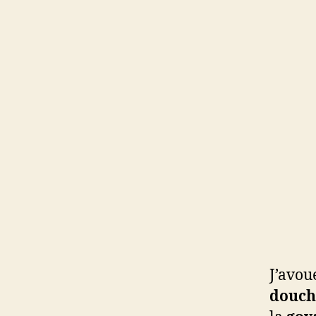
J’avou
douch