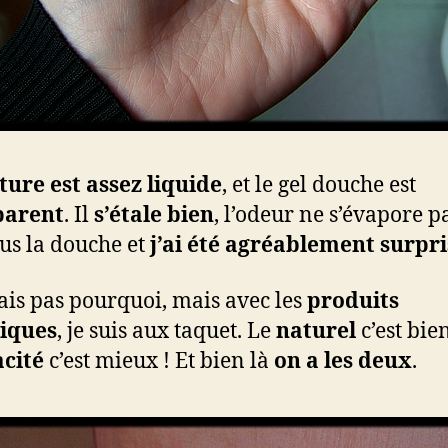
ture est assez liquide
, et le gel douche est
parent
. Il
s’étale bien
, l’odeur ne s’évapore p
ous la douche et
j’ai été agréablement surpri
sais pas pourquoi, mais avec les
produits
giques
, je suis aux taquet. Le
naturel
c’est bien
acité
c’est mieux ! Et bien là
on a les deux
.