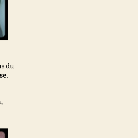
as du
se
.
,