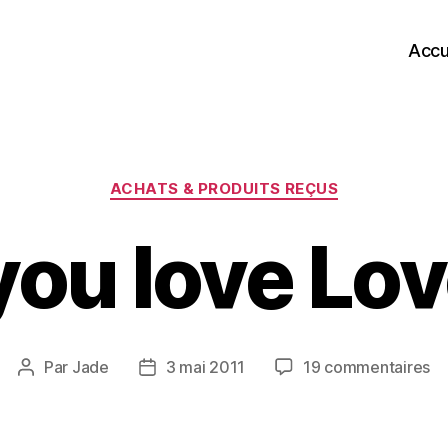
Accu
Catégories
ACHATS & PRODUITS REÇUS
you love Lov
su
Par
Jade
3 mai 2011
19 commentaires
Auteur
Date
D
de
de
yo
l’article
l’article
lo