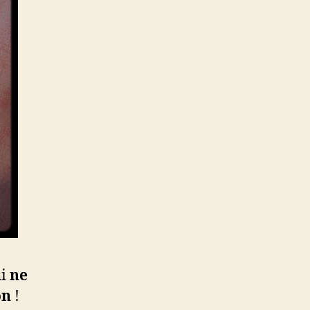
ui
ne
on
!