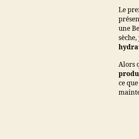
Le pr
présen
une Be
sèche,
hydrat
Alors 
produ
ce que
maint