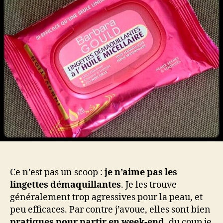
ac
ou
on
jet
?
Ce n’est pas un scoop :
je n’aime pas les
lingettes démaquillantes
. Je les trouve
généralement trop agressives pour la peau, et
peu efficaces. Par contre j’avoue, elles sont bien
pratiques pour partir en week-end
, du coup je