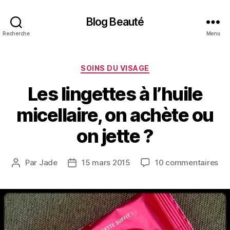
Blog Beauté
Recherche
Menu
Catégories
SOINS DU VISAGE
Les lingettes à l’huile
micellaire, on achète ou
on jette ?
sur
Par
Jade
15 mars 2015
10 commentaires
Auteur
Date
Le
de
de
lin
l’article
l’article
à
l’hu
mic
on