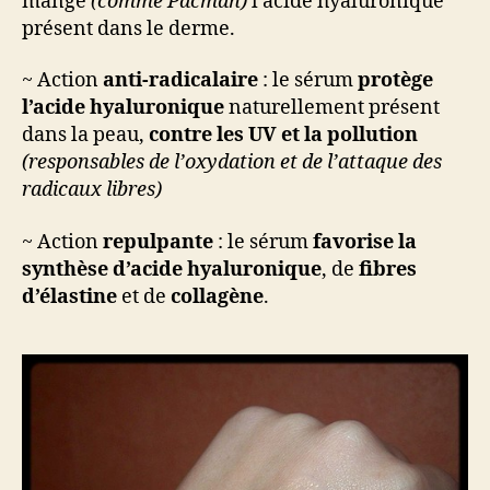
mange
(comme Pacman)
l’acide hyaluronique
présent dans le derme.
~ Action
anti-radicalaire
: le sérum
protège
l’acide hyaluronique
naturellement présent
dans la peau,
contre les UV et la pollution
(responsables de l’oxydation et de l’attaque des
radicaux libres)
~ Action
repulpante
: le sérum
favorise la
synthèse d’acide hyaluronique
, de
fibres
d’élastine
et de
collagène
.