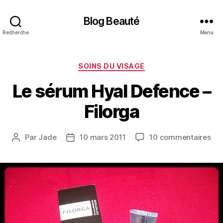
Blog Beauté
Recherche
Menu
Catégories
SOINS DU VISAGE
Le sérum Hyal Defence –
Filorga
sur
Par
Jade
10 mars 2011
10 commentaires
Auteur
Date
Le
de
de
sé
l’article
l’article
Hya
Def
–
Fil