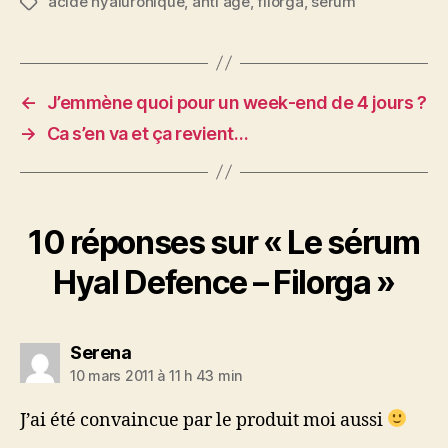
acide hyaluronique
,
anti age
,
filorga
,
sérum
Étiquettes
←
J’emmène quoi pour un week-end de 4 jours ?
→
Ca s’en va et ça revient…
10 réponses sur « Le sérum
Hyal Defence – Filorga »
dit :
Serena
10 mars 2011 à 11 h 43 min
J’ai été convaincue par le produit moi aussi