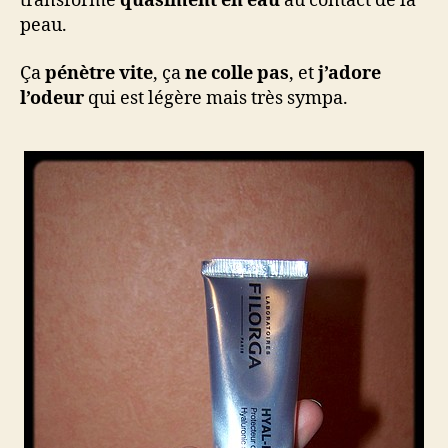
transforme
quasiment en eau
au contact de la
peau.
Ça
pénètre vite
, ça
ne colle pas
, et
j’adore
l’odeur
qui est légère mais très sympa.