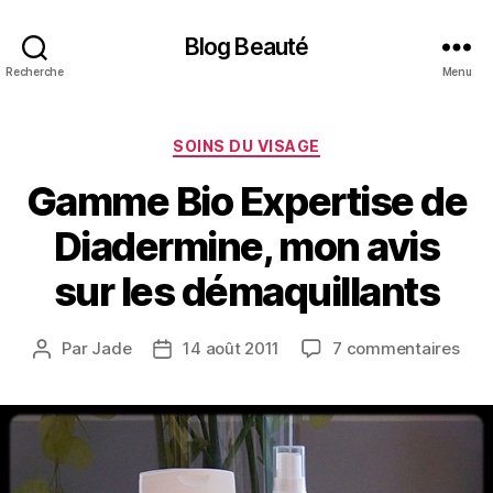
Blog Beauté
Recherche
Menu
Catégories
SOINS DU VISAGE
Gamme Bio Expertise de
Diadermine, mon avis
sur les démaquillants
sur
Par
Jade
14 août 2011
7 commentaires
Auteur
Date
Ga
de
de
Bio
l’article
l’article
Expe
de
Diad
mon