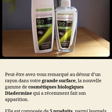
avis
sur
les
dém
Peut-être avez-vous remarqué au détour d’un
rayon dans votre
grande surface
, la nouvelle
gamme de
cosmétiques biologiques
Diadermine
qui a récemment fait son
apparition.
Elle est composée de
5 produits
, parmi lesquels