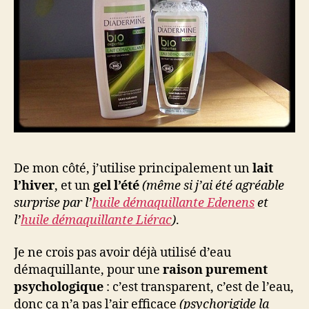
De mon côté, j’utilise principalement un
lait
l’hiver
, et un
gel l’été
(même si j’ai été agréable
surprise par l’
huile démaquillante Edenens
et
l’
huile démaquillante Liérac
)
.
Je ne crois pas avoir déjà utilisé d’eau
démaquillante, pour une
raison purement
psychologique
: c’est transparent, c’est de l’eau,
donc ça n’a pas l’air efficace
(psychorigide la