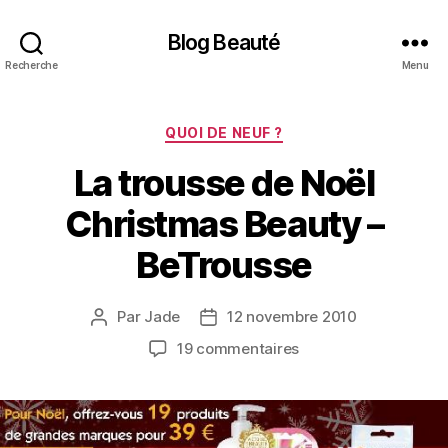
Blog Beauté
Recherche
Menu
Catégories
QUOI DE NEUF ?
La trousse de Noël
Christmas Beauty –
BeTrousse
Par
Jade
12 novembre 2010
Auteur
Date
de
de
sur
19 commentaires
l’article
l’article
La
trousse
de
Noël