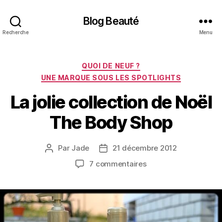
Blog Beauté
Recherche
Menu
Catégories
QUOI DE NEUF ?
UNE MARQUE SOUS LES SPOTLIGHTS
La jolie collection de Noël
The Body Shop
Par
Jade
21 décembre 2012
Auteur
Date
de
de
sur
7 commentaires
l’article
l’article
La
jolie
collection
de
Noël