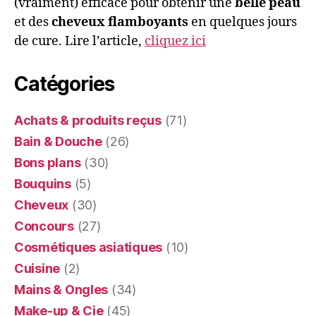
(vraiment) efficace pour obtenir une
belle peau
et des
cheveux flamboyants
en quelques jours
de cure. Lire l’article,
cliquez ici
Catégories
Achats & produits reçus
(71)
Bain & Douche
(26)
Bons plans
(30)
Bouquins
(5)
Cheveux
(30)
Concours
(27)
Cosmétiques asiatiques
(10)
Cuisine
(2)
Mains & Ongles
(34)
Make-up & Cie
(45)