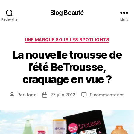
Blog Beauté
Recherche
Menu
Catégories
UNE MARQUE SOUS LES SPOTLIGHTS
La nouvelle trousse de
l’été BeTrousse,
craquage en vue ?
sur
Par
Jade
27 juin 2012
9 commentaires
Auteur
Date
La
de
de
nouv
l’article
l’article
trou
de
l’été
BeTr