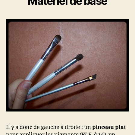
Matériel de base
Il y a donc de gauche à droite : un
pinceau plat
pour appliquer les pigments
(ELF, à 1€)
, un