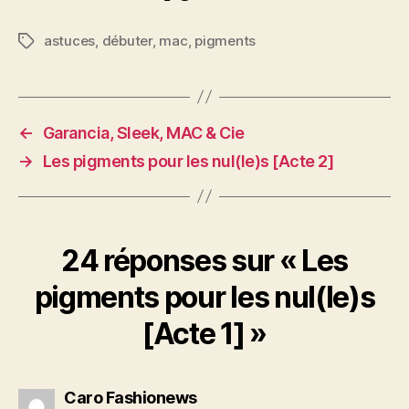
astuces
,
débuter
,
mac
,
pigments
Étiquettes
←
Garancia, Sleek, MAC & Cie
→
Les pigments pour les nul(le)s [Acte 2]
24 réponses sur « Les
pigments pour les nul(le)s
[Acte 1] »
dit :
Caro Fashionews