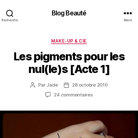
Blog Beauté
Recherche
Menu
Catégories
MAKE-UP & CIE
Les pigments pour les
nul(le)s [Acte 1]
Par
Jade
28 octobre 2010
Auteur
Date
de
de
sur
24 commentaires
l’article
l’article
Les
pigments
pour
les
nul(le)s
[Acte