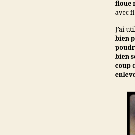
floue 
avec f
J’ai ut
bien 
poud
bien s
coup d
enleve