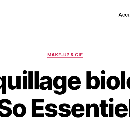
Accu
Catégories
MAKE-UP & CIE
uillage bio
So Essentie