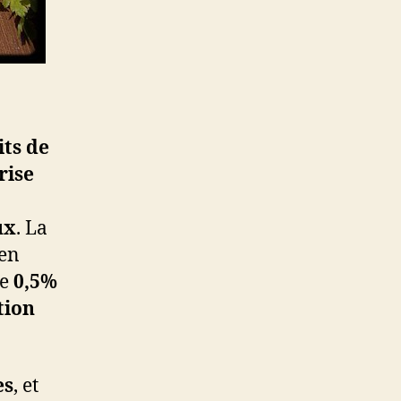
ts de
rise
ux
. La
’en
se
0,5%
tion
es
, et