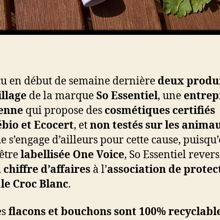
eçu en début de semaine dernière
deux produi
llage
de la marque
So Essentiel
, une
entrep
ienne
qui propose des
cosmétiques certifiés
bio et Ecocert
, et
non testés sur les anima
 s’engage d’ailleurs pour cette cause, puisqu
’être
labellisée One Voice
, So Essentiel rever
 chiffre d’affaires
à l’
association de protec
le Croc Blanc
.
es
flacons et bouchons sont 100% recyclabl