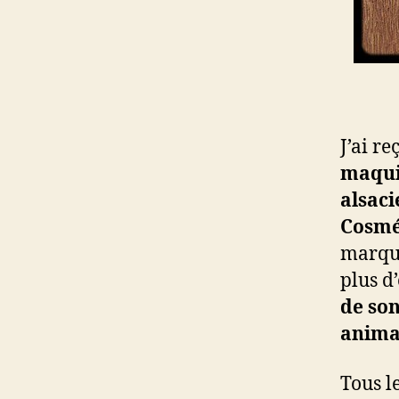
J’ai r
maqui
alsac
Cosmé
marque
plus d
de son
anima
Tous l