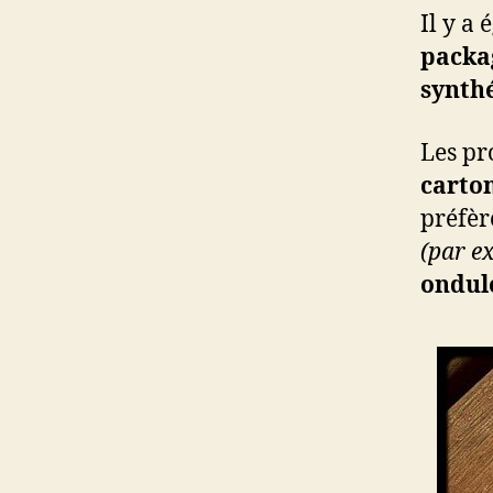
Il y a
packa
synth
Les pr
carto
préfèr
(par e
ondul