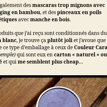
 également des
mascaras trop mignons avec
ging en bambou
, et des
pinceaux en poils
étiques
avec
manche en bois
.
oduits que j’ai reçu sont conditionnés dans du
n blanc
, je trouve ça
plutôt joli
et j’avoue que 
e ce type d’emballage à ceux de
Couleur Car
xemple)
qui sont eux en
carton « naturel » ou
é
et qui
me semblent plus cheap
…