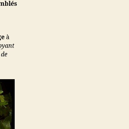
emblés
ge
à
toyant
 de