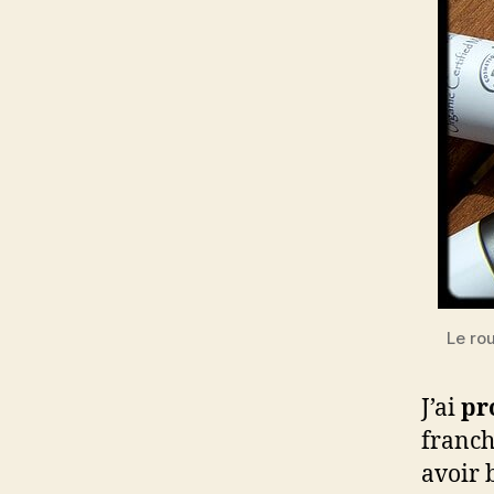
Le ro
J’ai
pro
franc
avoir 