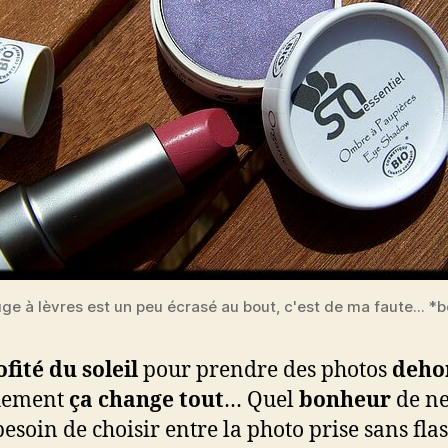
uge à lèvres est un peu écrasé au bout, c'est de ma faute... *b
fité du soleil
pour prendre des photos
deho
hement
ça change tout
… Quel
bonheur
de ne
besoin de choisir entre la photo prise sans flas