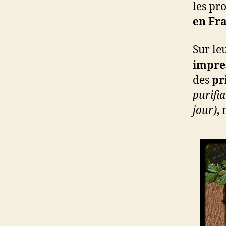
les pr
en Fr
Sur leu
impre
des
pr
purifi
jour)
,