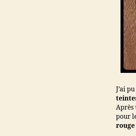
J’ai p
teinte
Après 
pour l
rouge 