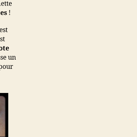
nette
tes
!
 est
st
ote
sse un
 pour