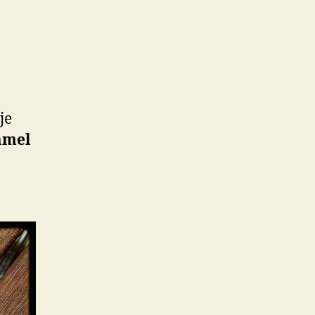
je
amel