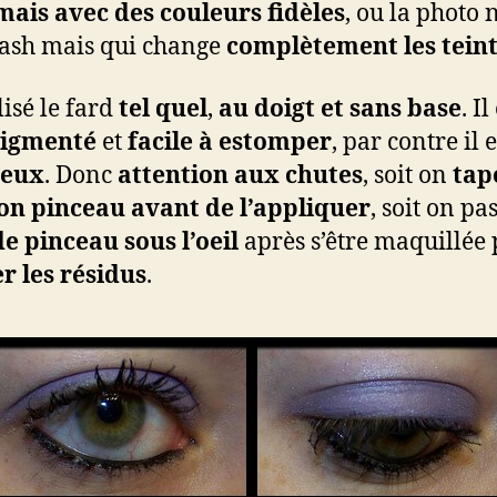
mais avec des couleurs fidèles
, ou la photo 
lash mais qui change
complètement les tein
ilisé le fard
tel quel
,
au doigt et sans base
. Il
pigmenté
et
facile à estomper
, par contre il e
reux
. Donc
attention aux chutes
, soit on
tap
on pinceau avant de l’appliquer
, soit on pa
e pinceau sous l’oeil
après s’être maquillée
r les résidus
.