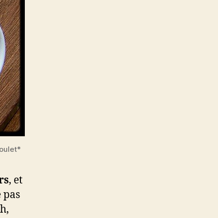
oulet*
rs
, et
 pas
h,