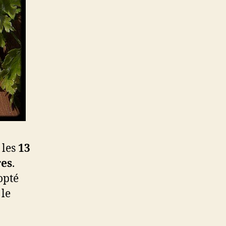
 les
13
res
.
opté
 le