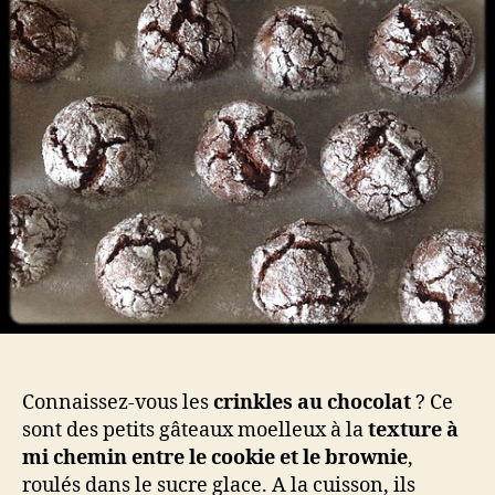
simp
et
inra
Connaissez-vous les
crinkles au chocolat
? Ce
sont des petits gâteaux moelleux à la
texture à
mi chemin entre le cookie et le brownie
,
roulés dans le sucre glace. A la cuisson, ils