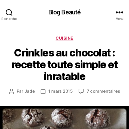
Blog Beauté
Recherche
Menu
Catégories
CUISINE
Crinkles au chocolat :
recette toute simple et
inratable
sur
Par
Jade
1 mars 2015
7 commentaires
Auteur
Date
Crin
de
de
au
l’article
l’article
choc
:
rece
tout