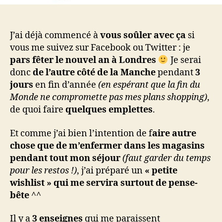
J’ai déjà commencé à
vous soûler avec ça
si
vous me suivez sur Facebook ou Twitter : je
pars fêter le nouvel an à Londres
Je serai
donc
de l’autre côté de la Manche
pendant
3
jours
en fin d’année
(en espérant que la fin du
Monde ne compromette pas mes plans shopping)
,
de quoi faire
quelques emplettes
.
Et comme j’ai bien l’intention de f
aire autre
chose que de m’enfermer dans les magasins
pendant tout mon séjour
(faut garder du temps
pour les restos !)
, j’ai préparé un
« petite
wishlist » qui me servira surtout de pense-
bête
^^
Il y a
3 enseignes
qui me paraissent