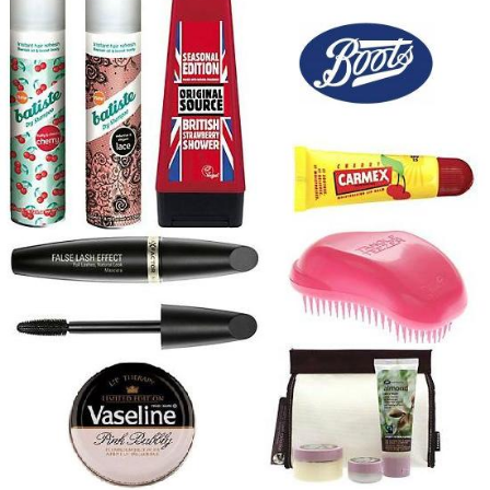
!
[Boot’s,
Superdrug,
Marks
&
Spencer,
…]