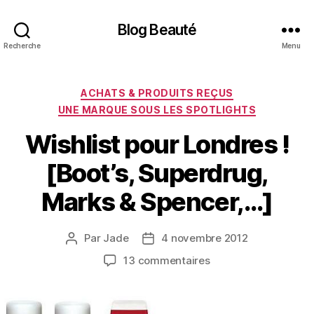
Blog Beauté
Recherche
Menu
Catégories
ACHATS & PRODUITS REÇUS
UNE MARQUE SOUS LES SPOTLIGHTS
Wishlist pour Londres !
[Boot’s, Superdrug,
Marks & Spencer,…]
Par
Jade
4 novembre 2012
Auteur
Date
de
de
sur
13 commentaires
l’article
l’article
Wishlist
pour
Londres