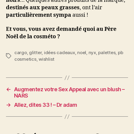
noirs
… Quelques autres produits de la marque,
destinés aux peaux grasses
, ont l’air
particulièrement sympa
aussi !
Et vous, vous avez demandé quoi au Père
Noël de la cosméto ?
cargo
,
glitter
,
idées cadeaux
,
noel
,
nyx
,
palettes
,
pb
Étiquettes
cosmetics
,
wishlist
←
Augmentez votre Sex Appeal avec un blush –
NARS
→
Allez, dites 33 ! – Dr adam