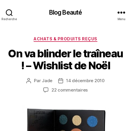
Blog Beauté
Recherche
Menu
Catégories
ACHATS & PRODUITS REÇUS
On va blinder le traîneau
! – Wishlist de Noël
Par
Jade
14 décembre 2010
Auteur
Date
de
de
sur
22 commentaires
l’article
l’article
On
va
blinder
le
traîneau
!